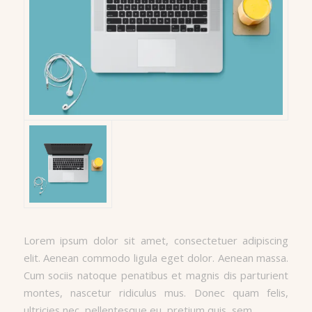
Lorem ipsum dolor sit amet, consectetuer adipiscing
elit. Aenean commodo ligula eget dolor. Aenean massa.
Cum sociis natoque penatibus et magnis dis parturient
montes, nascetur ridiculus mus. Donec quam felis,
ultricies nec, pellentesque eu, pretium quis, sem.